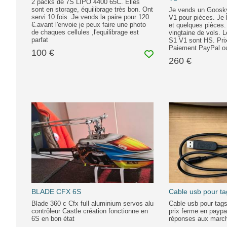
2 packs de 7S LIPO 4400 65C. Elles
sont en storage, équilibrage très bon. Ont
Je vends un Goos
servi 10 fois. Je vends la paire pour 120
V1 pour pièces. Je
€.avant l'envoie je peux faire une photo
et quelques pièces
de chaques cellules ,l'equilibrage est
vingtaine de vols. 
parfat
S1 V1 sont HS. Pri
Paiement PayPal ou
100 €
260 €
BLADE CFX 6S
Cable usb pour ta
Blade 360 c Cfx full aluminium servos alu
Cable usb pour tags
contrôleur Castle création fonctionne en
prix ferme en payp
6S en bon état
réponses aux marc