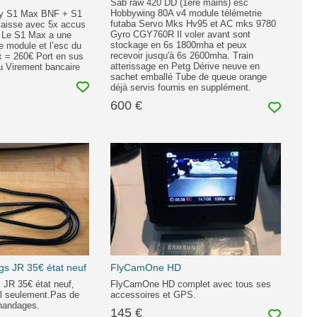
Sab raw 420 DD (1ere mains) esc
Hobbywing 80A v4 module télémetrie
ky S1 Max BNF + S1
futaba Servo Mks Hv95 et AC mks 9780
 laisse avec 5x accus
Gyro CGY760R Il voler avant sont
. Le S1 Max a une
stockage en 6s 1800mha et peux
Le module et l’esc du
recevoir jusqu'à 6s 2600mha. Train
x = 260€ Port en sus
atterissage en Petg Dérive neuve en
 Virement bancaire
sachet emballé Tube de queue orange
déjà servis fournis en supplément.
600 €
gs JR 35€ état neuf
FlyCamOne HD
 JR 35€ état neuf,
FlyCamOne HD complet avec tous ses
al seulement.Pas de
accessoires et GPS.
handages.
145 €