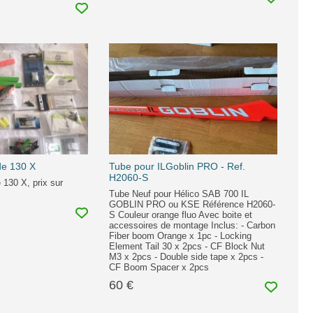
de 130 X
Tube pour ILGoblin PRO - Ref.
H2060-S
 130 X, prix sur
Tube Neuf pour Hélico SAB 700 IL
GOBLIN PRO ou KSE Référence H2060-
S Couleur orange fluo Avec boite et
accessoires de montage Inclus: - Carbon
Fiber boom Orange x 1pc - Locking
Element Tail 30 x 2pcs - CF Block Nut
M3 x 2pcs - Double side tape x 2pcs -
CF Boom Spacer x 2pcs
60 €