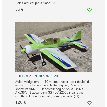
Pales anti couple XBlade 126
35 €
SUKHOI 29 PARKZONE BNF
Avion voltige env : 1.10 m prèt a voler , tout équipé d
origine acheté neuf avec boite origine , récepteur
spektrum AR610 + récepteur origine AS3X DSMX
AR636A , 1 accu fourni 3S 45C 2200 , mais sans
emetteur. le tout bon état , démo possible (91)
120 €