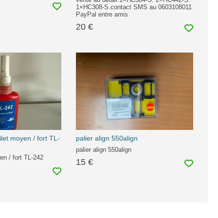
1×HC308-S.contact SMS au 0603108011
PayPal entre amis
20 €
ilet moyen / fort TL-
palier align 550align
palier align 550align
en / fort TL-242
15 €