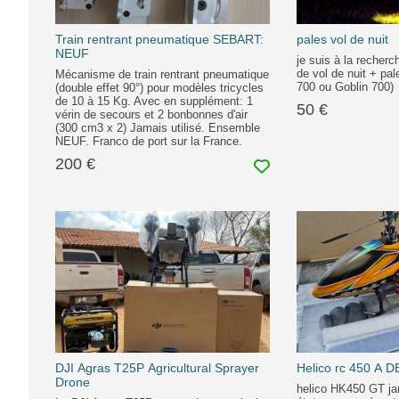
Train rentrant pneumatique SEBART:
pales vol de nuit
NEUF
je suis à la recherc
de vol de nuit + pa
Mécanisme de train rentrant pneumatique
700 ou Goblin 700)
(double effet 90°) pour modèles tricycles
de 10 à 15 Kg. Avec en supplément: 1
50 €
vérin de secours et 2 bonbonnes d'air
(300 cm3 x 2) Jamais utilisé. Ensemble
NEUF. Franco de port sur la France.
200 €
DJI Agras T25P Agricultural Sprayer
Helico rc 450 A
Drone
helico HK450 GT ja