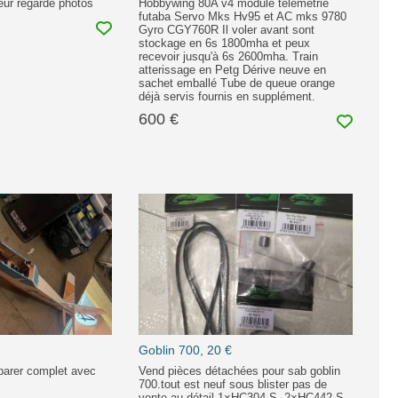
eur regardé photos
Hobbywing 80A v4 module télémetrie
futaba Servo Mks Hv95 et AC mks 9780
Gyro CGY760R Il voler avant sont
stockage en 6s 1800mha et peux
recevoir jusqu'à 6s 2600mha. Train
atterissage en Petg Dérive neuve en
sachet emballé Tube de queue orange
déjà servis fournis en supplément.
600 €
Goblin 700, 20 €
parer complet avec
Vend pièces détachées pour sab goblin
700.tout est neuf sous blister pas de
vente au détail.1×HC304-S. 2×HC442-S.