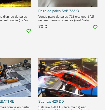
Paire de pales SAB 722-O
he d'un jeu de pales
Vends paire de pales 722 oranges SAB
les anticouple (T-Rex
neuves, jamais ouvertes (seal Sab)
70 €
 DEBATTRE
Sab raw 420 DD
mais tombé en parfait
Sab raw 420 DD (1ere mains) esc