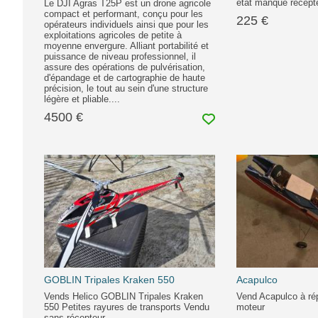
état manque récept
Le DJI Agras T25P est un drone agricole
compact et performant, conçu pour les
225 €
opérateurs individuels ainsi que pour les
exploitations agricoles de petite à
moyenne envergure. Alliant portabilité et
puissance de niveau professionnel, il
assure des opérations de pulvérisation,
d'épandage et de cartographie de haute
précision, le tout au sein d'une structure
légère et pliable....
4500 €
GOBLIN Tripales Kraken 550
Acapulco
Vends Helico GOBLIN Tripales Kraken
Vend Acapulco à ré
550 Petites rayures de transports Vendu
moteur
sans récepteur