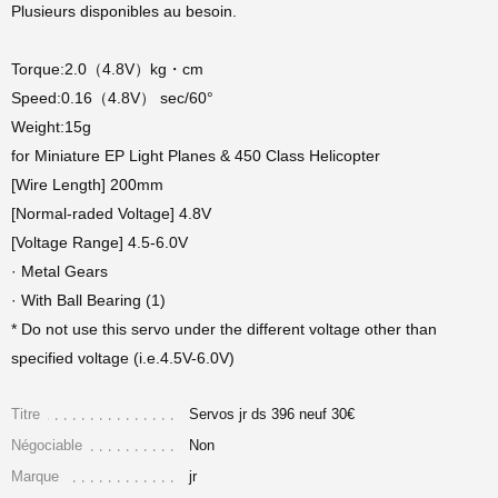
Plusieurs disponibles au besoin.
Torque:2.0（4.8V）kg・cm
Speed:0.16（4.8V） sec/60°
Weight:15g
for Miniature EP Light Planes & 450 Class Helicopter
[Wire Length] 200mm
[Normal-raded Voltage] 4.8V
[Voltage Range] 4.5-6.0V
· Metal Gears
· With Ball Bearing (1)
* Do not use this servo under the different voltage other than
specified voltage (i.e.4.5V-6.0V)
Titre
Servos jr ds 396 neuf 30€
Négociable
Non
Marque
jr