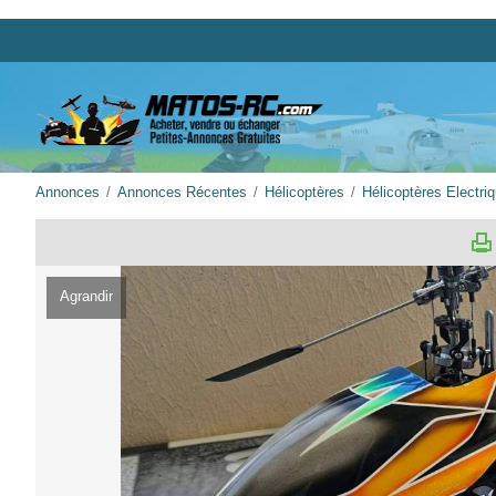
Annonces
Annonces Récentes
Hélicoptères
Hélicoptères Electri
Agrandir