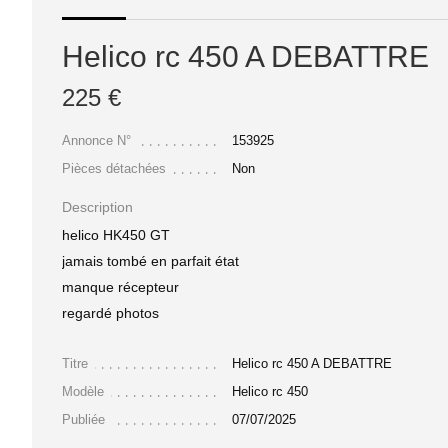
Helico rc 450 A DEBATTRE
225 €
Annonce N°
153925
Pièces détachées
Non
Description
helico HK450 GT
jamais tombé en parfait état
manque récepteur
regardé photos
Titre
Helico rc 450 A DEBATTRE
Modèle
Helico rc 450
Publiée
07/07/2025