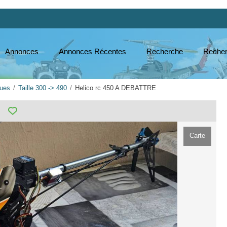
Annonces
Annonces Récentes
Recherche
Recher
ques
Taille 300 -> 490
Helico rc 450 A DEBATTRE
Carte