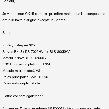
Bonjour,
Je vends mon OXY5 complet, première main, tous les composants
ont leur boite d'origine excepté le BeastX.
Setup:
Kit Oxy5 Meg en 625
Servos BK, 3x DS-7002HV, 1x BLS-8005HV
Moteur XNova 4020 1200KV
ESC Hobbywing platinum 120A
Module micro beastX V3
Pales principales SAB TB 600
Pales anti couple rotortech
L'offre contient également:
4 batteries Turnigy graphène 6S 5000MmAh avec une quinzaine de