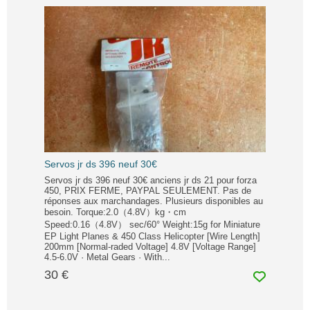
Servos jr ds 396 neuf 30€
Servos jr ds 396 neuf 30€ anciens jr ds 21 pour forza
450, PRIX FERME, PAYPAL SEULEMENT. Pas de
réponses aux marchandages. Plusieurs disponibles au
besoin. Torque:2.0（4.8V）kg・cm
Speed:0.16（4.8V） sec/60° Weight:15g for Miniature
EP Light Planes & 450 Class Helicopter [Wire Length]
200mm [Normal-raded Voltage] 4.8V [Voltage Range]
4.5-6.0V · Metal Gears · With...
30 €