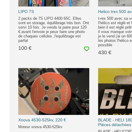
LIPO 7S
Helico trex 500 av
2 packs de 7S LIPO 4400 65C. Elles
t-rex 500 avec sa va
sont en storage, équilibrage très bon. Ont
l'hélico est réglé et
servi 10 fois. Je vends la paire pour 120
bien il est réglé pr
€.avant l'envoie je peux faire une photo
il vous manque votr
de chaques cellules ,l'equilibrage est
je le vend j'ai un 6
parfat
les photos l'hélico 
possible
100 €
430 €
Xnova 4530-525kv, 220 €
BLADE - HELI 18
Pièces détachées
Moteur xnova 4530-525kv
BLADE - HELICOPT