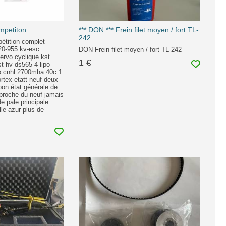
mpetiton
*** DON *** Frein filet moyen / fort TL-
242
étition complet
20-955 kv-esc
DON Frein filet moyen / fort TL-242
ervo cyclique kst
1 €
t hv ds565 4 lipo
po cnhl 2700mha 40c 1
ortex etatt neuf deux
bon état générale de
 proche du neuf jamais
e pale principale
le azur plus de