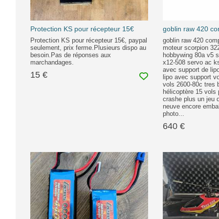
Protection KS pour récepteur 15€
goblin raw 420 co
Protection KS pour récepteur 15€, paypal
goblin raw 420 comp
seulement, prix ferme.Plusieurs dispo au
moteur scorpion 32
besoin.Pas de réponses aux
hobbywing 80a v5 s
marchandages.
x12-508 servo ac ks
avec support de li
15 €
lipo avec support v
vols 2600-80c tres 
hélicoptère 15 vols
crashe plus un jeu d
neuve encore embal
photo...
640 €