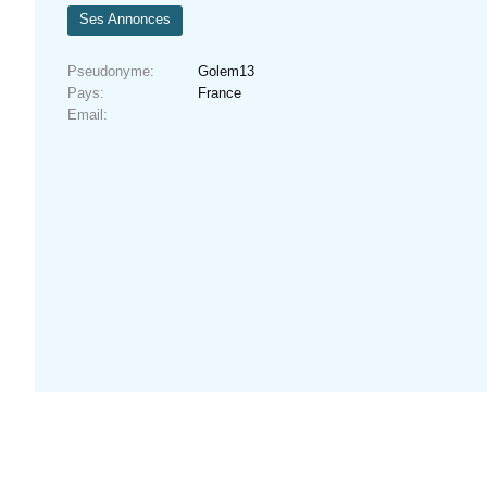
Ses Annonces
Pseudonyme
Golem13
Pays
France
Email