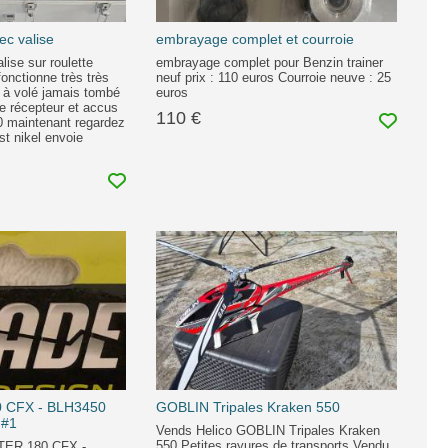
ec valise
embrayage complet et courroie
lise sur roulette
embrayage complet pour Benzin trainer
 fonctionne très très
neuf prix : 110 euros Courroie neuve : 25
êt à volé jamais tombé
euros
e récepteur et accus
110 €
00 maintenant regardez
est nikel envoie
0 CFX - BLH3450
GOBLIN Tripales Kraken 550
 #1
Vends Helico GOBLIN Tripales Kraken
550 Petites rayures de transports Vendu
ER 180 CFX -