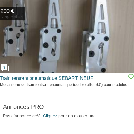
200 €
Négociable
Train rentrant pneumatique SEBART: NEUF
Mécanisme de train rentrant pneumatique (double effet 90°) pour modèles tricycles de 10 à 15 Kg. Avec en supplément: 1 vérin de secours et 2 bonbonnes d'air (300 cm3 x 2) Jamais utilisé. Ensemble NEUF. Franco de port sur la France.
Annonces PRO
Pas d’annonce créé.
Cliquez
pour en ajouter une.