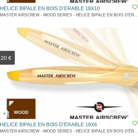
HELICE BIPALE EN BOIS D’ÉRABLE 18X10
MASTER AIRSCREW - WOOD SERIES - HELICE BIPALE EN BOIS D’ÉRABLE 18X10 * Neuve en sachet * Diamètre : 18” * Pas : 10” * Diamètre du trou central: 6,5 mm Expédition France colissimo recommandé 10€ ou Mondial Relay 5€
20 €
HELICE BIPALE EN BOIS D’ÉRABLE 18X6
MASTER AIRSCREW - WOOD SERIES - HELICE BIPALE EN BOIS D’ÉRABLE 18X6 * Neuve en sachet * Diamètre : 18” * Pas : 6” * Diamètre du trou central: 6,5 mm Expédition France colissimo recommandé 10€ ou Mondial Relay 5€