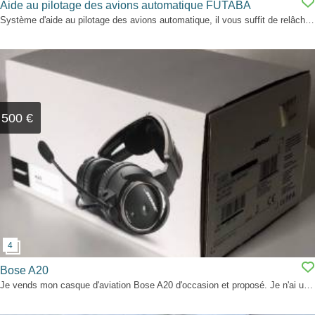
Aide au pilotage des avions automatique FUTABA
Système d'aide au pilotage des avions automatique, il vous suffit de relâcher les manches pour que le PA-2 prenne le contrôle de votre modèle. Le capteur placé sous l'appareil va automatiquement faire la différence entre la lumière du soleil (ciel) et celle du sol (terre) et vas stabilisé votre modèle. Pour reprendre le contrôle il suffit de reprendre les manches. Volt Consommation:...
500 €
Bose A20
Je vends mon casque d'aviation Bose A20 d'occasion et proposé. Je n'ai utilisé le casque que pour ma formation et je l'ai toujours traité avec le plus grand soin. Il est en parfait état et fonctionne parfaitement comme neuf.