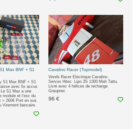
 S1 Max BNF + S1
Cavalino Racer (Topmodel)
Vends Racer Electrique Cavalino .
Servos Hitec. Lipo 3S 1300 Mah Tattu.
ky S1 Max BNF + S1
Livré avec 4 hélices de rechange
 laisse avec 5x accus
Graupner.
. Le S1 Max a une
Le module et l’esc du
96 €
x = 260€ Port en sus
 Virement bancaire