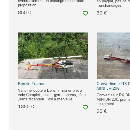
éventuellement un échange étude toute
en paypal, pas de 
proposition .
marchandages.
850 €
30 €
Benzin Trainer
Convertiseur RX
MINI JR 20€
Vario hélicoptère Benzin Trainer prêt à
volé Complet , alim , gyro , servos, réso
Convertiseur RX 
,sans récepteur . Vol à merveille .
MINI JR 20€, prix f
seulement.
1350 €
20 €