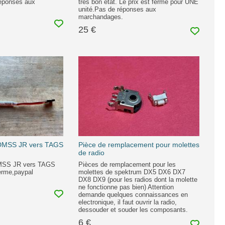
réponses aux
très bon état. Le prix est ferme pour UNE
unité.Pas de réponses aux
marchandages.
25 €
 DMSS JR vers TAGS
Pièce de remplacement pour molettes
de radio
DMSS JR vers TAGS
Pièces de remplacement pour les
erme,paypal
molettes de spektrum DX5 DX6 DX7
DX8 DX9 (pour les radios dont la molette
ne fonctionne pas bien) Attention
demande quelques connaissances en
electronique, il faut ouvrir la radio,
dessouder et souder les composants.
6 €