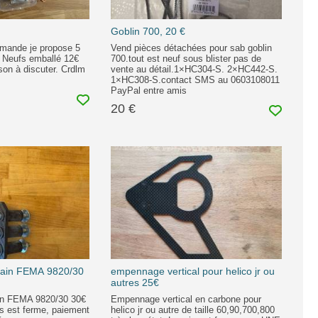
Goblin 700, 20 €
mmande je propose 5
Vend pièces détachées pour sab goblin
g Neufs emballé 12€
700.tout est neuf sous blister pas de
ison à discuter. Crdlm
vente au détail.1×HC304-S. 2×HC442-S.
1×HC308-S.contact SMS au 0603108011
PayPal entre amis
20 €
train FEMA 9820/30
empennage vertical pour helico jr ou
autres 25€
ain FEMA 9820/30 30€
Empennage vertical en carbone pour
s est ferme, paiement
helico jr ou autre de taille 60,90,700,800