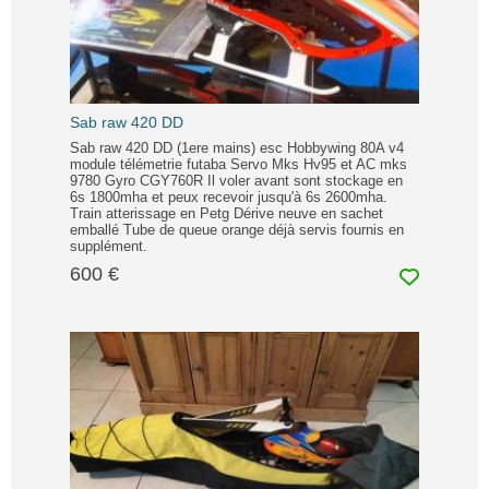
Sab raw 420 DD
Sab raw 420 DD (1ere mains) esc Hobbywing 80A v4
module télémetrie futaba Servo Mks Hv95 et AC mks
9780 Gyro CGY760R Il voler avant sont stockage en
6s 1800mha et peux recevoir jusqu'à 6s 2600mha.
Train atterissage en Petg Dérive neuve en sachet
emballé Tube de queue orange déjà servis fournis en
supplément.
600 €