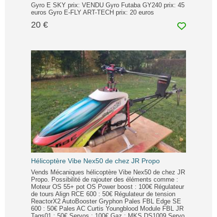
Gyro E SKY prix: VENDU Gyro Futaba GY240 prix: 45
euros Gyro E-FLY ART-TECH prix: 20 euros
20 €
Hélicoptère Vibe Nex50 de chez JR Propo
Vends Mécaniques hélicoptère Vibe Nex50 de chez JR
Propo. Possibilité de rajouter des éléments comme :
Moteur OS 55+ pot OS Power boost : 100€ Régulateur
de tours Align RCE 600 : 50€ Régulateur de tension
ReactorX2 AutoBooster Gryphon Pales FBL Edge SE
600 : 50€ Pales AC Curtis Youngblood Module FBL JR
Tags01 : 50€ Servos : 100€ Gaz : MKS DS1009 Servo