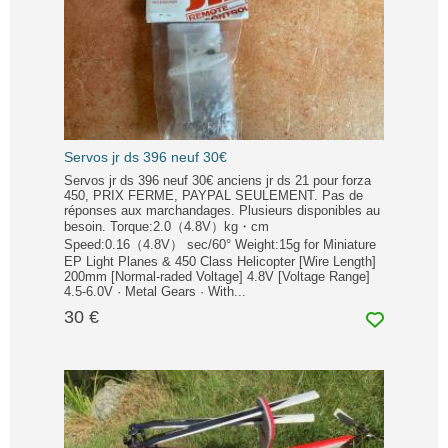
Servos jr ds 396 neuf 30€
Servos jr ds 396 neuf 30€ anciens jr ds 21 pour forza
450, PRIX FERME, PAYPAL SEULEMENT. Pas de
réponses aux marchandages. Plusieurs disponibles au
besoin. Torque:2.0（4.8V）kg・cm
Speed:0.16（4.8V） sec/60° Weight:15g for Miniature
EP Light Planes & 450 Class Helicopter [Wire Length]
200mm [Normal-raded Voltage] 4.8V [Voltage Range]
4.5-6.0V · Metal Gears · With...
30 €