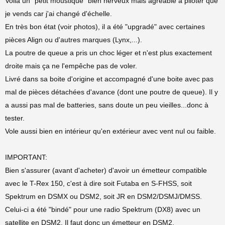
Voilà un "petit moustique" bien nerveux mais agréable à piloter que
je vends car j'ai changé d'échelle.
En très bon état (voir photos), il a été "upgradé" avec certaines
pièces Align ou d'autres marques (Lynx,...).
La poutre de queue a pris un choc léger et n'est plus exactement
droite mais ça ne l'empêche pas de voler.
Livré dans sa boite d'origine et accompagné d'une boite avec pas
mal de pièces détachées d'avance (dont une poutre de queue). Il y
a aussi pas mal de batteries, sans doute un peu vieilles...donc à
tester.
Vole aussi bien en intérieur qu'en extérieur avec vent nul ou faible.
IMPORTANT:
Bien s'assurer (avant d'acheter) d'avoir un émetteur compatible
avec le T-Rex 150, c'est à dire soit Futaba en S-FHSS, soit
Spektrum en DSMX ou DSM2, soit JR en DSM2/DSMJ/DMSS.
Celui-ci a été "bindé" pour une radio Spektrum (DX8) avec un
satellite en DSM2. Il faut donc un émetteur en DSM2.