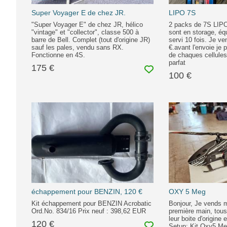
Super Voyager E de chez JR.
LIPO 7S
"Super Voyager E" de chez JR, hélico
2 packs de 7S LIPO
"vintage" et "collector", classe 500 à
sont en storage, équ
barre de Bell. Complet (tout d'origine JR)
servi 10 fois. Je ve
sauf les pales, vendu sans RX.
€.avant l'envoie je 
Fonctionne en 4S.
de chaques cellules 
parfat
175 €
100 €
échappement pour BENZIN, 120 €
OXY 5 Meg
Kit échappement pour BENZIN Acrobatic
Bonjour, Je vends
Ord.No. 834/16 Prix neuf : 398,62 EUR
première main, tou
leur boite d'origine
120 €
Setup: Kit Oxy5 Me