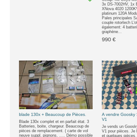
3x DS-7002HV, 1x
XNova 4020 1200K
platinum 120A Modu
Pales principales 
couple rotortech L'o
également: 4 batter
graphène...
990 €
blade 130x + Beaucoup de Pièces.
A vendre Goosky
V1
Blade 130x complet et en parfait état. 3
Batteries, boite, chargeur. Beaucoup de
Je vends un Goos
pièces de remplacement. ( carte de vol
V1 pour pièces. Je
neuve suppl, pignons, ..... Démo possible
et quelques pièces