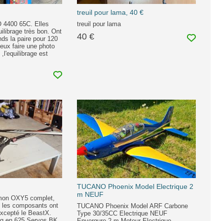
treuil pour lama, 40 €
 4400 65C. Elles
treuil pour lama
ilibrage très bon. Ont
40 €
nds la paire pour 120
peux faire une photo
,l'equilibrage est
TUCANO Phoenix Model Electrique 2
m NEUF
 mon OXY5 complet,
s les composants ont
TUCANO Phoenix Model ARF Carbone
 excepté le BeastX.
Type 30/35CC Electrique NEUF
g en 625 Servos BK,
Envergure 2 m Moteur Electrique