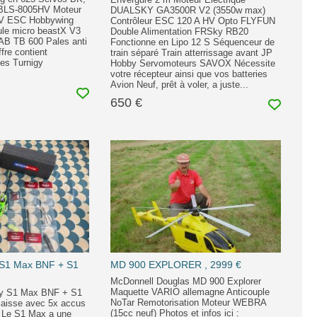
 BLS-8005HV Moteur
DUALSKY GA3500R V2 (3550w max)
V ESC Hobbywing
Contrôleur ESC 120 A HV Opto FLYFUN
le micro beastX V3
Double Alimentation FRSky RB20
SAB TB 600 Pales anti
Fonctionne en Lipo 12 S Séquenceur de
ffre contient
train séparé Train atterrissage avant JP
ies Turnigy
Hobby Servomoteurs SAVOX Nécessite
votre récepteur ainsi que vos batteries
Avion Neuf, prêt à voler, a juste...
650 €
 S1 Max BNF + S1
MD 900 EXPLORER , 2999 €
McDonnell Douglas MD 900 Explorer
Maquette VARIO allemagne Anticouple
ky S1 Max BNF + S1
NoTar Remotorisation Moteur WEBRA
 laisse avec 5x accus
(15cc neuf) Photos et infos ici :
. Le S1 Max a une