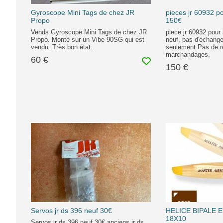
Gyroscope Mini Tags de chez JR
pieces jr 60932 po
Propo
150€
Vends Gyroscope Mini Tags de chez JR
piece jr 60932 pour 
Propo. Monté sur un Vibe 90SG qui est
neuf, pas d'échange
vendu. Très bon état.
seulement.Pas de 
marchandages.
60 €
150 €
Servos jr ds 396 neuf 30€
HELICE BIPALE 
18X10
Servos jr ds 396 neuf 30€ anciens jr ds