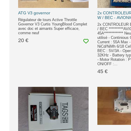
ATG V3 governor
2x CONTROLEUR
W / BEC - AVION
Régulateur de tours Active Throttle
Governor V3 Curtis YoungBlood Complet
2x CONTROLEUR 
avec doc et aimants Super efficace,
/ BEC **********AV
comme neuf
45A************* Neu
utilisé - Continious
20 €
Current : 55A Max - 
NiCd/NiMh 6/18 Cells
BEC : 5V/3A - Oper
32KHz - Battery typ
- Motor Rotation : 
ON/OFF :...
45 €