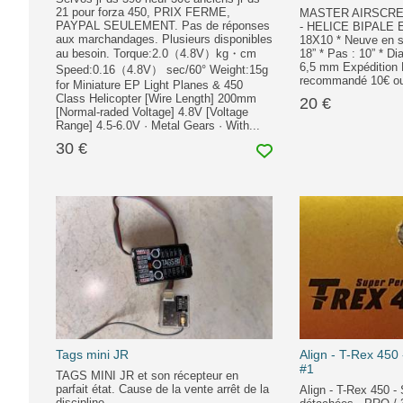
21 pour forza 450, PRIX FERME,
MASTER AIRSCRE
PAYPAL SEULEMENT. Pas de réponses
- HELICE BIPALE
aux marchandages. Plusieurs disponibles
18X10 * Neuve en s
au besoin. Torque:2.0（4.8V）kg・cm
18” * Pas : 10” * Di
6,5 mm Expédition 
Speed:0.16（4.8V） sec/60° Weight:15g
recommandé 10€ ou
for Miniature EP Light Planes & 450
Class Helicopter [Wire Length] 200mm
20 €
[Normal-raded Voltage] 4.8V [Voltage
Range] 4.5-6.0V · Metal Gears · With...
30 €
Tags mini JR
Align - T-Rex 450
#1
TAGS MINI JR et son récepteur en
parfait état. Cause de la vente arrêt de la
Align - T-Rex 450 -
discipline.