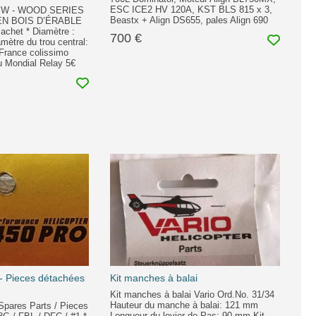
ESC ICE2 HV 120A, KST BLS 815 x 3,
W - WOOD SERIES
Beastx + Align DS655, pales Align 690
 EN BOIS D’ÉRABLE
achet * Diamètre :
700 €
amètre du trou central:
France colissimo
 Mondial Relay 5€
 - Pieces détachées
Kit manches à balai
Kit manches à balai Vario Ord.No. 31/34
Hauteur du manche à balai: 121 mm
 Spares Parts / Pieces
Longueur du levier de Pas: 90 mm Kit