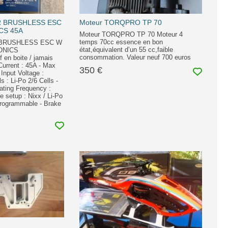
 BRUSHLESS ESC
Moteur TORQPRO TP 70
ICS 45A
Moteur TORQPRO TP 70 Moteur 4
temps 70cc essence en bon
BRUSHLESS ESC W
état,équivalent d’un 55 cc,faible
IONICS
consommation. Valeur neuf 700 euros
f en boite / jamais
 Current : 45A - Max
350 €
Input Voltage :
 : Li-Po 2/6 Cells -
ating Frequency :
e setup : Nixx / Li-Po
Programmable - Brake