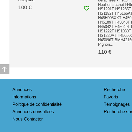
détachées - PRO / 
Neuf en sachet H4
100 €
HS1291T HS1285T
HS1192T H45165A
H45H005XXT H450
H45189T H45048T 
H45042T H45049T 
HS1222T HS1030T
HS1220AT H45050
H45096T BMH4215
Pignon...
110 €
Annonces
Recherche
Informations
Favoris
Politique de confidentialité
Témoignages
Annonces consultées
Recherche sur
Nous Contacter