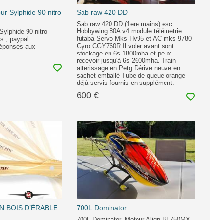
ur Sylphide 90 nitro
Sab raw 420 DD
Sab raw 420 DD (1ere mains) esc
Hobbywing 80A v4 module télémetrie
Sylphide 90 nitro
futaba Servo Mks Hv95 et AC mks 9780
s , paypal
Gyro CGY760R Il voler avant sont
réponses aux
stockage en 6s 1800mha et peux
recevoir jusqu'à 6s 2600mha. Train
atterissage en Petg Dérive neuve en
sachet emballé Tube de queue orange
déjà servis fournis en supplément.
600 €
EN BOIS D’ÉRABLE
700L Dominator
700L Dominator, Moteur Align BL750MX,