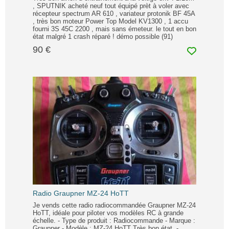
, SPUTNIK acheté neuf tout équipé prèt à voler avec
récepteur spectrum AR 610 , variateur protonik BF 45A
, très bon moteur Power Top Model KV1300 , 1 accu
fourni 3S 45C 2200 , mais sans émeteur. le tout en bon
état malgré 1 crash réparé ! démo possible (91)
90 €
Radio Graupner MZ-24 HoTT
Je vends cette radio radiocommandée Graupner MZ-24
HoTT, idéale pour piloter vos modèles RC à grande
échelle. - Type de produit : Radiocommande - Marque :
Graupner - Modèle : MZ-24 HoTT Très bon état. -