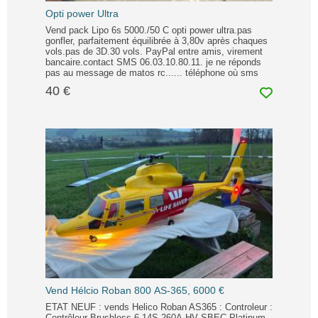
Opti power Ultra
Vend pack Lipo 6s 5000./50 C opti power ultra.pas
gonfler, parfaitement équilibrée à 3,80v après chaques
vols.pas de 3D.30 vols. PayPal entre amis, virement
bancaire.contact SMS 06.03.10.80.11. je ne réponds
pas au message de matos rc...... téléphone où sms
40 €
Vend Hélcio Roban 800 AS-365, 6000 €
ETAT NEUF : vends Helico Roban AS365 : Controleur :
Contrôleur Brushless 6-14S 260A-HV SBEC Platinum