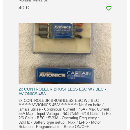
Mondial Relay 5€
40 €
2x CONTROLEUR BRUSHLESS ESC W / BEC -
AVIONICS 45A
2x CONTROLEUR BRUSHLESS ESC W / BEC
**********AVIONICS 45A************* Neuf en boite /
jamais utilisé - Continious Current : 45A - Max Current :
55A Max - Input Voltage : NiCd/NiMh 6/18 Cells : Li-Po
2/6 Cells - BEC : 5V/3A - Operating Frequency :
32KHz - Battery type setup : Nixx / Li-Po - Motor
Rotation : Programmable - Brake ON/OFF :...