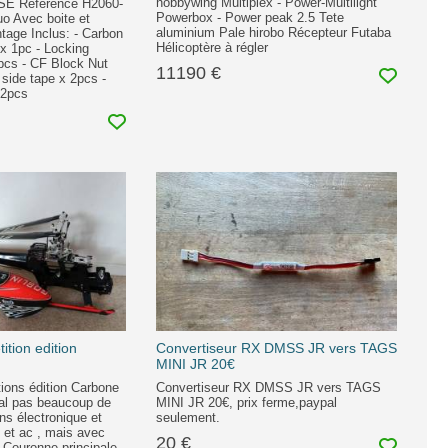
hobbywing Multiplex - Power-Multilight
E Référence H2060-
Powerbox - Power peak 2.5 Tete
uo Avec boite et
aluminium Pale hirobo Récepteur Futaba
tage Inclus: - Carbon
Hélicoptère à régler
x 1pc - Locking
pcs - CF Block Nut
11190 €
side tape x 2pcs -
 2pcs
ition edition
Convertiseur RX DMSS JR vers TAGS
MINI JR 20€
ions édition Carbone
Convertiseur RX DMSS JR vers TAGS
ral pas beaucoup de
MINI JR 20€, prix ferme,paypal
ns électronique et
seulement.
e et ac , mais avec
20 €
 Couronne principale