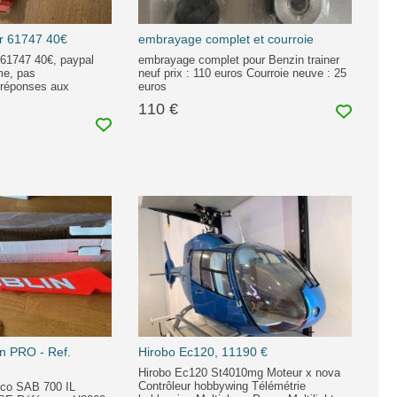
Jr 61747 40€
embrayage complet et courroie
 61747 40€, paypal
embrayage complet pour Benzin trainer
me, pas
neuf prix : 110 euros Courroie neuve : 25
 réponses aux
euros
110 €
n PRO - Ref.
Hirobo Ec120, 11190 €
Hirobo Ec120 St4010mg Moteur x nova
Contrôleur hobbywing Télémétrie
ico SAB 700 IL