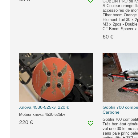
GOBLIN PRO ou KS
S Couleur orange fl
accessoires de mon
Fiber boom Orange 
Element Tail 30 x 2
M3 x 2pcs - Double 
CF Boom Spacer x
60 €
Xnova 4530-525kv, 220 €
Goblin 700 compet
Carbone
Moteur xnova 4530-525kv
Goblin 700 compétit
220 €
Très bon état géné
vol une 30 kit nu sa
sans pale principal
option tête HPS2 et