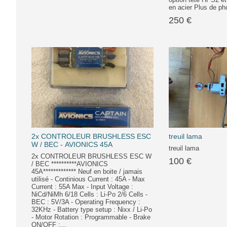
en acier Plus de ph
250 €
2x CONTROLEUR BRUSHLESS ESC
treuil lama
W / BEC - AVIONICS 45A
treuil lama
2x CONTROLEUR BRUSHLESS ESC W
100 €
/ BEC **********AVIONICS
45A************* Neuf en boite / jamais
utilisé - Continious Current : 45A - Max
Current : 55A Max - Input Voltage :
NiCd/NiMh 6/18 Cells : Li-Po 2/6 Cells -
BEC : 5V/3A - Operating Frequency :
32KHz - Battery type setup : Nixx / Li-Po
- Motor Rotation : Programmable - Brake
ON/OFF :...