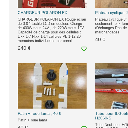
CHARGEUR POLARON EX
Plateau cyclique 
CHARGEUR POLARON EX Rouge écran
Plateau cyclique Jr
de 3.0 " tactile LCD en couleur. Charge
seulement, prix fer
de 400W sous 24V , de 220W sous 12V .
d’échanges.Pas de
Capacité de charge pour des cellules :
marchandages.
Lixx 1-7 Nixx 1-14 cellules Pb 1-12 20
40 €
mémoires individuelles par canal.
240 €
Patin + roue lama , 40 €
Tube pour ILGobli
H2060-S
Patin + roue lama
Tube Neuf pour Hél
40 €