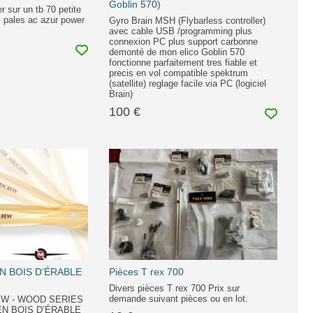
Goblin 570)
 sur un tb 70 petite
 + pales ac azur power
Gyro Brain MSH (Flybarless controller)
avec cable USB /programming plus
connexion PC plus support carbonne
demonté de mon elico Goblin 570
fonctionne parfaitement tres fiable et
precis en vol compatible spektrum
(satellite) reglage facile via PC (logiciel
Brain)
100 €
EN BOIS D’ÉRABLE
Pièces T rex 700
Divers pièces T rex 700 Prix sur
demande suivant pièces ou en lot.
W - WOOD SERIES
 EN BOIS D’ÉRABLE