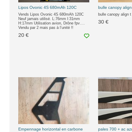
Lipos Ovonic 4S 680mAh 120C
bulle canopy align
Vends Lipos Ovonic 4S 680mAh 120C
bulle canopy align t
Neuf jamais utilisé. L:76mm l:31mm
30 €
H:17mm Utilisation avion, Drône fpv….
Vendu par 2 mais pas à l’unité !!
20 €
Empennage horizontal en carbone
pales 700 + ac az