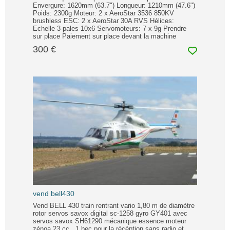
Envergure: 1620mm (63.7") Longueur: 1210mm (47.6")
Poids: 2300g Moteur: 2 x AeroStar 3536 850KV
brushless ESC: 2 x AeroStar 30A RVS Hélices:
Echelle 3-pales 10x6 Servomoteurs: 7 x 9g Prendre
sur place Paiement sur place devant la machine
300 €
vend bell430
Vend BELL 430 train rentrant vario 1,80 m de diamètre
rotor servos savox digital sc-1258 gyro GY401 avec
servos savox SH61290 mécanique essence moteur
zénoa 23 cc , 1 bec pour la récèption sans radio et