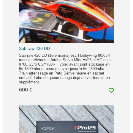
Sab raw 420 DD
Sab raw 420 DD (1ere mains) esc Hobbywing 80A v4
module télémetrie futaba Servo Mks Hv95 et AC mks
9780 Gyro CGY760R Il voler avant sont stockage en
6s 1800mha et peux recevoir jusqu'à 6s 2600mha.
Train atterissage en Petg Dérive neuve en sachet
emballé Tube de queue orange déjà servis fournis en
supplément.
600 €