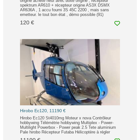
origine acheté neuf avec boite origine , récepteur
spektrum AR610 + récepteur origine AS3X DSMX
AR636A , 1 accu fourni 3S 45C 2200 , mais sans
emetteur. le tout bon état , démo possible (91)
120 €
Hirobo Ec120, 11190 €
Hirobo Ec120 St4010mg Moteur x nova Contrôleur
hobbywing Télémétrie hobbywing Multiplex - Power-
Multilight Powerbox - Power peak 2.5 Tete aluminium
Pale hirobo Récepteur Futaba Hélicoptère à régler
11190 €