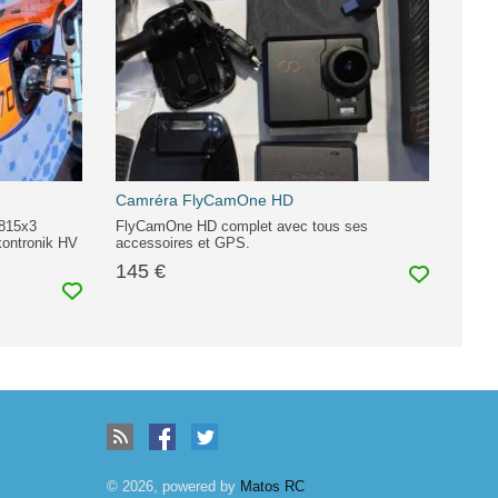
Camréra FlyCamOne HD
 815x3
FlyCamOne HD complet avec tous ses
ontronik HV
accessoires et GPS.
145 €
© 2026, powered by
Matos RC