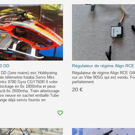
20 DD
Régulateur de régime Align RCE
 DD (1ere mains) esc Hobbywing
Régulateur de régime Align RCE G
le télémetrie futaba Servo Mks
sur un Vibe 90SG qui est vendu. Fo
mks 9780 Gyro CGY760R Il voler
parfaitement.
stockage en 6s 1800mha et peux
20 €
qu'à 6s 2600mha. Train atterissage
ive neuve en sachet emballé Tube
nge déjà servis fournis en