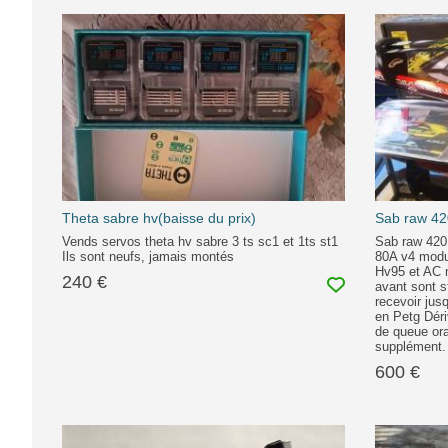
Theta sabre hv(baisse du prix)
Sab raw 4
Vends servos theta hv sabre 3 ts sc1 et 1ts st1
Sab raw 420
Ils sont neufs, jamais montés
80A v4 modu
Hv95 et AC 
240 €
avant sont 
recevoir jus
en Petg Dér
de queue ora
supplément.
600 €