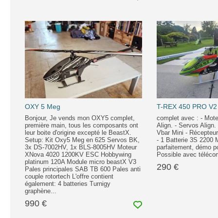
OXY 5 Meg
T-REX 450 PRO V2 
Bonjour, Je vends mon OXY5 complet,
complet avec : - Mote
première main, tous les composants ont
Align. - Servos Align.
leur boite d'origine excepté le BeastX.
Vbar Mini - Récepteur
Setup: Kit Oxy5 Meg en 625 Servos BK,
- 1 Batterie 3S 2200
3x DS-7002HV, 1x BLS-8005HV Moteur
parfaitement, démo po
XNova 4020 1200KV ESC Hobbywing
Possible avec téléc
platinum 120A Module micro beastX V3
290 €
Pales principales SAB TB 600 Pales anti
couple rotortech L'offre contient
également: 4 batteries Turnigy
graphène...
990 €