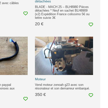
détachées
2 avec câbles
BLADE - MACH 25 – BLH8980 Pièces
détachées * Neuf en sachet BLH8909
(x2) Expédition France colissimo 5€ ou
lettre suivie 3€
20 €
Moteur
n paypal
Vend moteur zenoah g23 avec son
ponses aux
résonateur et son demarreur embarqué.
350 €