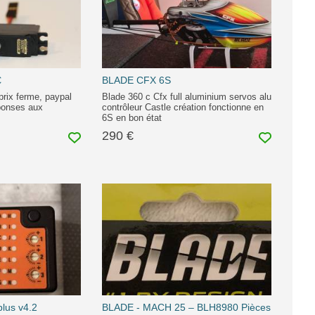
€
BLADE CFX 6S
prix ferme, paypal
Blade 360 c Cfx full aluminium servos alu
ponses aux
contrôleur Castle création fonctionne en
6S en bon état
290 €
lus v4.2
BLADE - MACH 25 – BLH8980 Pièces