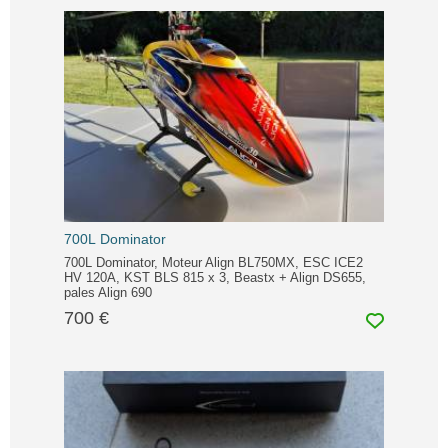
700L Dominator
700L Dominator, Moteur Align BL750MX, ESC ICE2
HV 120A, KST BLS 815 x 3, Beastx + Align DS655,
pales Align 690
700 €