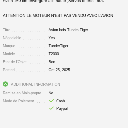
Avion 160 cm envergure aile haute ,Servos offerts : 90€
ATTENTION LE MOTEUR N’EST PAS VENDU AVEC L’AVION
Titre
Avion bois Tundra Tiger
Négociable
Yes
Marque
TunderTiger
Modèle
T2000
Etat de l’Objet
Bon
Posted
Oct 25, 2025
ADDITIONAL INFORMATION
Remise en Main-propre Uniquement
No
Mode de Paiement
Cash
Paypal