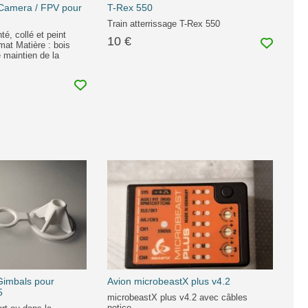
Camera / FPV pour
T-Rex 550
Train atterrissage T-Rex 550
, collé et peint
10 €
mat Matière : bois
 maintien de la
 Gimbals pour
Avion microbeastX plus v4.2
5
microbeastX plus v4.2 avec câbles
notice