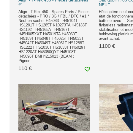
Align - T-Rex 450 - Pieces détachées
Sab goblin 700 
#1
NEUF.
Align - T-Rex 450 - Spares Parts / Pieces
Hélicoptère neuf com
détachées - PRO / 3G / FBL / DFC / #1 *
état de fonctionnem
Neuf en sachet H45083T H45104T
batterie avec : - S
HS1291T HS1285T K10273TA H45183T
flybarless radiomas
HS1192T H45165AT H45167T
stabilisation et mod
H45H005XXT H45019TA H45060T
hobbywing platiniu
H45189T H45048T H45025T H45033T
avant achat.
H45042T H45049T H45051T HS1288T
1100 €
HS1222T HS1030T HS1033T H45029T
HS1220AT H45050QYT H45108T
H45096T BMH4215013 (BEAM :
Pignon...
110 €