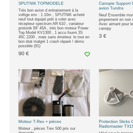
SPUTNIK TOPMODELE
Canopie Support 
avion Tundra
Très bon avion d entrainement à la
voltige env : 1.10m , SPUTNIK acheté
Neuf Ensemble monté
neuf tout équipé prèt à voler avec
proprement en noir 
récepteur spectrum AR 610 , variateur
Avec aimant pour le
protonik BF 45A , très bon moteur Power
canopy
Top Model KV1300 , 1 accu fourni 3S
3 €
45C 2200 , mais sans émeteur. le tout en
bon état malgré 1 crash réparé ! démo
possible (91)
90 €
Moteur T-Rex + piéces
Protection Sticks
Radiomaster TX1
Moteur , pièces Trex 500 prix sur
demande