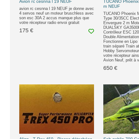
Avion rc cesnna l 19 NEUF
TUCANO Phoenix M
m NEUF
avion rc cesnna l 19 NEUF je donne avec
4 servos neuf un moteur bruschless avec
TUCANO Phoenix M
son esc 30A 2 accus manque plus que
Type 30/35CC Elec
votre récepteur radio envoi gratuit
Envergure 2 m Mote
DUALSKY GA3500R
175 €
Contrôleur ESC 12
Double Alimentati
Fonctionne en Lipo
train séparé Train a
Hobby Servomoteu
votre récepteur ains
Avion Neuf, prêt à vo
650 €