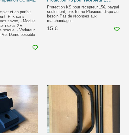
Compétition COMME
Protection KS pour récepteur 15€
Protection KS pour récepteur 15€, paypal
seulement, prix ferme.Plusieurs dispo au
plet et en parfait
besoin.Pas de réponses aux
ent. Prix sans
marchandages.
ervos savox, - Module
ter nexus XR,
15 €
e rescue. - Variateur
m V5. Démo possible