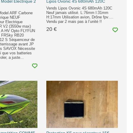
odel Electrique 2
Lipos Ovonic 4S 680mAh 120C
Vends Lipos Ovonic 4S 680mAh 120C
Neuf jamais utilisé. L:76mm l:31mm
odel ARF Carbone
H:17mm Utilisation avion, Drône fpv….
trique NEUF
Vendu par 2 mais pas à l’unité !!
ur Electrique
 V2 (3550w max)
20 €
0 A HV Opto FLYFUN
on FRSky RB20
 12 S Séquenceur de
tterrissage avant JP
rs SAVOX Nécessite
i que vos batteries
ler, a juste...