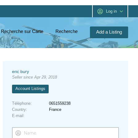
Log in
Recherche sur Carte
Recherche
Add a Listing
eric bury
Seller since Apr 29, 2018
Account Listings
Téléphone
0651559238
Country
France
E-mail