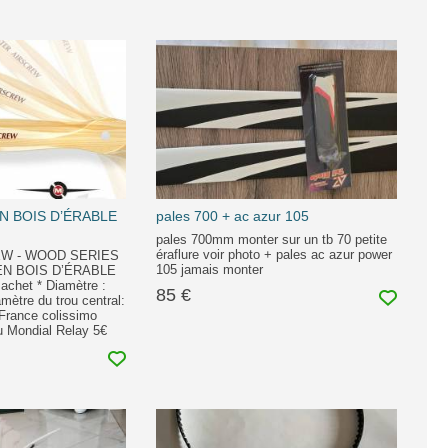
EN BOIS D’ÉRABLE
pales 700 + ac azur 105
pales 700mm monter sur un tb 70 petite
éraflure voir photo + pales ac azur power
W - WOOD SERIES
105 jamais monter
 EN BOIS D’ÉRABLE
achet * Diamètre :
85 €
amètre du trou central:
France colissimo
 Mondial Relay 5€