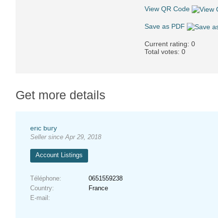
View QR Code
Save as PDF
Current rating:
0
Total votes:
0
Get more details
eric bury
Seller since Apr 29, 2018
Account Listings
Téléphone
0651559238
Country
France
E-mail