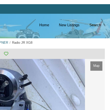
Home
New Listings
Search
UPNER
Radio JR XG8
Map