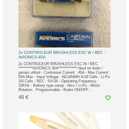
2x CONTROLEUR BRUSHLESS ESC W / BEC -
AVIONICS 45A
2x CONTROLEUR BRUSHLESS ESC W / BEC
**********AVIONICS 45A************* Neuf en boite /
jamais utilisé - Continious Current : 45A - Max Current :
55A Max - Input Voltage : NiCd/NiMh 6/18 Cells : Li-Po
2/6 Cells - BEC : 5V/3A - Operating Frequency :
32KHz - Battery type setup : Nixx / Li-Po - Motor
Rotation : Programmable - Brake ON/OFF :...
45 €