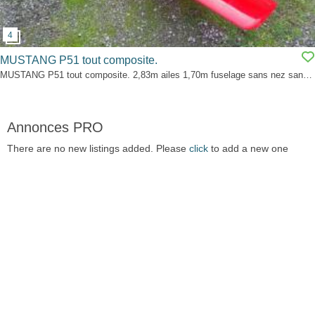
MUSTANG P51 tout composite.
MUSTANG P51 tout composite. 2,83m ailes 1,70m fuselage sans nez sans dérive 1,80 C’est un kit allemand de qualité ,pas de défaut de moulage,stratification époxy légère :j’ai posé quelques charnières bâton en attendant d’acheter le moteur que je n’ai pas acheté,,,,depuis 2016. Envergure 2,83m avec les extrémités des ailes démontables,raison du choix de l’époque. Je...
Annonces PRO
There are no new listings added. Please
click
to add a new one