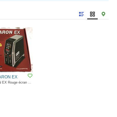
ARON EX
CHARGEUR POLARON EX Rouge écran de 3.0 " tactile LCD en couleur. Charge de 400W sous 24V , de 220W sous 12V . Capacité de charge pour des cellules : Lixx 1-7 Nixx 1-14 cellules Pb 1-12 20 mémoires individuelles par canal.