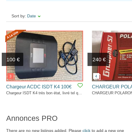
Sort by:
Date
100 €
240 €
Chargeur ACDC ISDT K4 100€
CHARGEUR POL
Chargeur ISDT K4 très bon état, livré tel que sur la photo. Prix ferme, paypal seulement.
Annonces PRO
There are no new listings added. Please
click
to add a new one