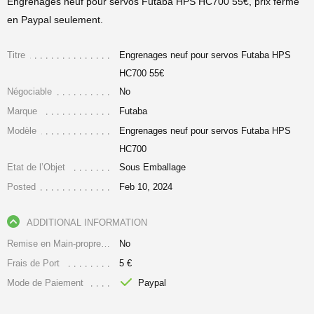
Engrenages neuf pour servos Futaba HPS HC700 55€, prix ferme
en Paypal seulement.
Titre
Engrenages neuf pour servos Futaba HPS
HC700 55€
Négociable
No
Marque
Futaba
Modèle
Engrenages neuf pour servos Futaba HPS
HC700
Etat de l’Objet
Sous Emballage
Posted
Feb 10, 2024
ADDITIONAL INFORMATION
Remise en Main-propre Uniquement
No
Frais de Port
5 €
Mode de Paiement
Paypal