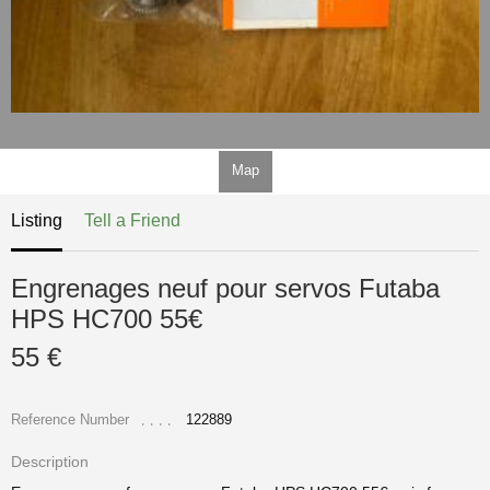
Map
Listing
Tell a Friend
Engrenages neuf pour servos Futaba
HPS HC700 55€
55 €
Reference Number
122889
Description