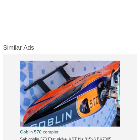
Similar Ads
Goblin 570 complet
Sab goblin 570 Etat nickel KST bls 815x3 BK7005