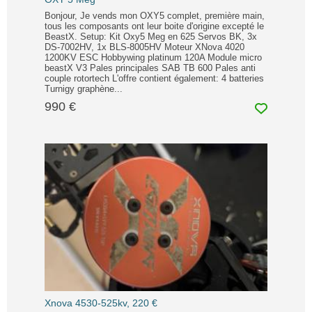
Bonjour, Je vends mon OXY5 complet, première main,
tous les composants ont leur boite d'origine excepté le
BeastX. Setup: Kit Oxy5 Meg en 625 Servos BK, 3x
DS-7002HV, 1x BLS-8005HV Moteur XNova 4020
1200KV ESC Hobbywing platinum 120A Module micro
beastX V3 Pales principales SAB TB 600 Pales anti
couple rotortech L'offre contient également: 4 batteries
Turnigy graphène...
990 €
Xnova 4530-525kv, 220 €