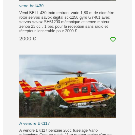
vend bell430
Vend BELL 430 train rentrant vario 1,80 m de diamètre
rotor servos savox digital sc-1258 gyro GY401 avec
servos savox SH61290 mécanique essence moteur
zénoa 23 cc , 1 bec pour la récèption sans radio et
récepteur l'ensemble pour 2000 €
2000 €
A vendre BK117
A vendre BK117 benzine 26cc fuselage Vario
mécanique Century poids 11kg moteur moins d'un an.